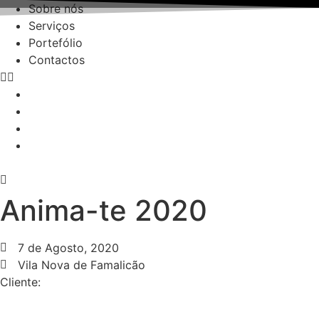
Pular
Sobre nós
para
Serviços
o
Portefólio
conteúdo
Contactos
Sobre nós
Serviços
Portefólio
Contactos
Pedir Orçamento
Anima-te 2020
7 de Agosto, 2020
Vila Nova de Famalicão
Cliente: