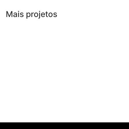
Mais projetos
Campanha de sensibilização
“Pega O Monstro”
Pina Ferreira – Material de
Construção e Bricolage
Sessão de Encerramento
Ymotion 2019